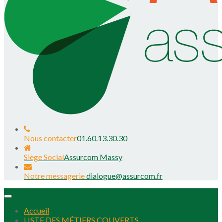
Nous contacter
01.60.13.30.30
Siège Social
Assurcom Massy
Notre messagerie
dialogue@assurcom.fr
Toggle
navigation
Accueil
LISTE DES MÉTIERS COUVERTS