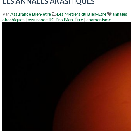
LES ANNALES AKASHIQUES
Par
Assurance Bien-être
Les Métiers du Bien-Être
annales
akashiques
|
assurance RC Pro Bien-Être
|
chamanisme