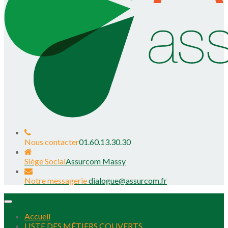
Nous contacter
01.60.13.30.30
Siège Social
Assurcom Massy
Notre messagerie
dialogue@assurcom.fr
Toggle
navigation
Accueil
LISTE DES MÉTIERS COUVERTS