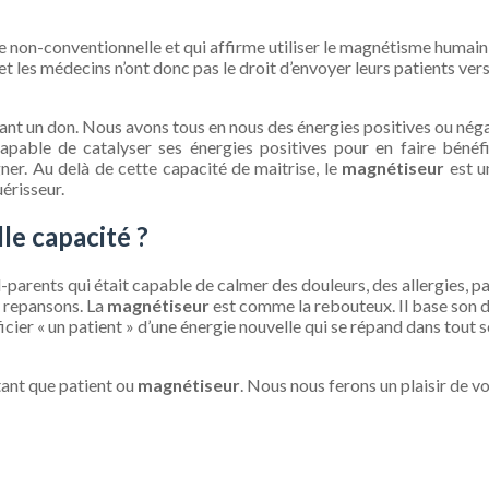
on-conventionnelle et qui affirme utiliser le magnétisme humain af
les médecins n’ont donc pas le droit d’envoyer leurs patients vers
 un don. Nous avons tous en nous des énergies positives ou négat
 capable de catalyser ses énergies positives pour en faire bénéf
ner. Au delà de cette capacité de maitrise, le
magnétiseur
est u
érisseur.
le capacité ?
parents qui était capable de calmer des douleurs, des allergies, 
 repansons. La
magnétiseur
est comme la rebouteux. Il base son do
icier « un patient » d’une énergie nouvelle qui se répand dans tout s
ant que patient ou
magnétiseur
. Nous nous ferons un plaisir de vo