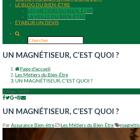
LE BLOG DU BIEN-ÊTRE
LES MÉTIERS DU BIEN-ÊTRE
LA VEILLE DU BIEN-ÊTRE
ÉTABLIR UN DEVIS
UN MAGNÉTISEUR, C’EST QUOI ?
Page d'accueil
Les Métiers du Bien-Être
UN MAGNÉTISEUR, C'EST QUOI ?
17
Sep, 2017
UN MAGNÉTISEUR, C’EST QUOI ?
Par
Assurance Bien-être
Les Métiers du Bien-Être
magnétis