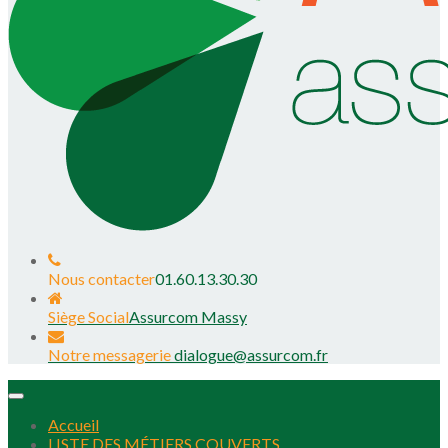
Nous contacter
01.60.13.30.30
Siège Social
Assurcom Massy
Notre messagerie
dialogue@assurcom.fr
Toggle
navigation
Accueil
LISTE DES MÉTIERS COUVERTS