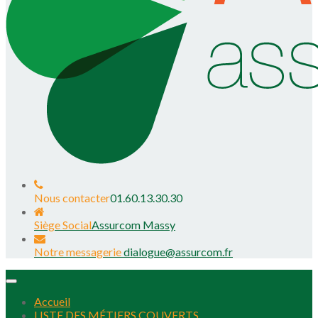
Nous contacter
01.60.13.30.30
Siège Social
Assurcom Massy
Notre messagerie
dialogue@assurcom.fr
Toggle
navigation
Accueil
LISTE DES MÉTIERS COUVERTS