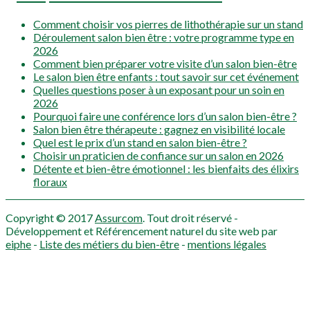
Comment choisir vos pierres de lithothérapie sur un stand
Déroulement salon bien être : votre programme type en
2026
Comment bien préparer votre visite d’un salon bien-être
Le salon bien être enfants : tout savoir sur cet événement
Quelles questions poser à un exposant pour un soin en
2026
Pourquoi faire une conférence lors d’un salon bien-être ?
Salon bien être thérapeute : gagnez en visibilité locale
Quel est le prix d’un stand en salon bien-être ?
Choisir un praticien de confiance sur un salon en 2026
Détente et bien-être émotionnel : les bienfaits des élixirs
floraux
Copyright © 2017
Assurcom
. Tout droit réservé -
Développement et Référencement naturel du site web par
eiphe
-
Liste des métiers du bien-être
-
mentions légales