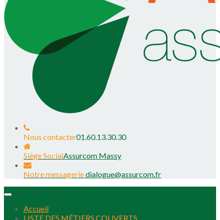
Nous contacter
01.60.13.30.30
Siège Social
Assurcom Massy
Notre messagerie
dialogue@assurcom.fr
Toggle
navigation
Accueil
LISTE DES MÉTIERS COUVERTS