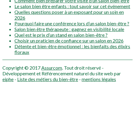
Comment bien préparer votre visite d’un salon bien-être
Le salon bien être enfants : tout savoir sur cet événement
Quelles questions poser à un exposant pour un soin en
2026
Pourquoi faire une conférence lors d’un salon bien-être ?
Salon bien être thérapeute : gagnez en visibilité locale
Quel est le prix d’un stand en salon bien-être ?
Choisir un praticien de confiance sur un salon en 2026
Détente et bien-être émotionnel : les bienfaits des élixirs
floraux
Copyright © 2017
Assurcom
. Tout droit réservé -
Développement et Référencement naturel du site web par
eiphe
-
Liste des métiers du bien-être
-
mentions légales