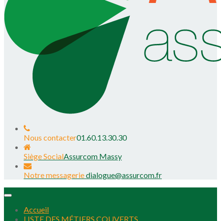
Nous contacter
01.60.13.30.30
Siège Social
Assurcom Massy
Notre messagerie
dialogue@assurcom.fr
Toggle
navigation
Accueil
LISTE DES MÉTIERS COUVERTS